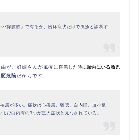
ンパ節腫脹」で有るが、臨床症状だけで風疹と診断す
理由が、妊婦さんが風疹に
罹患した時に
胎内にいる胎児
大変危険
だからです。
の罹患が多い。症状は心疾患、難聴、白内障、血小板
および白内障の3つが三大症状と見なされている。