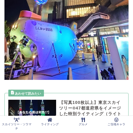
【写真100枚以上】東京スカイ
ツリー®47都道府県をイメージ
した特別ライティング（ライト
アップ）【オリンピック 聖火リ
スカイツリー・ソラマ
ライティング
グルメ
ご当地キャラ
レー記念】
チ