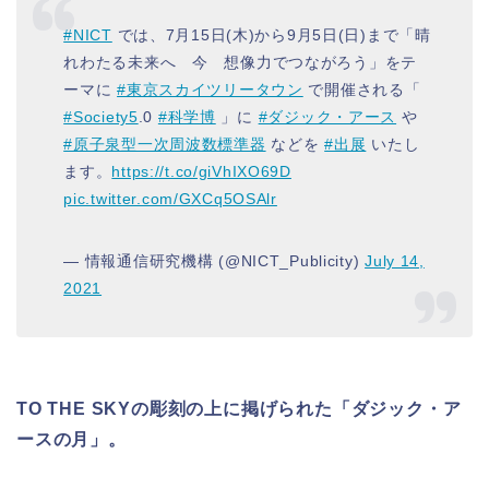
#NICT
では、7月15日(木)から9月5日(日)まで「晴
れわたる未来へ 今 想像力でつながろう」をテ
ーマに
#東京スカイツリータウン
で開催される「
#Society5
.0
#科学博
」に
#ダジック・アース
や
#原子泉型一次周波数標準器
などを
#出展
いたし
ます。
https://t.co/giVhIXO69D
pic.twitter.com/GXCq5OSAlr
— 情報通信研究機構 (@NICT_Publicity)
July 14,
2021
TO THE SKYの彫刻の上に掲げられた「ダジック・ア
ースの月」。