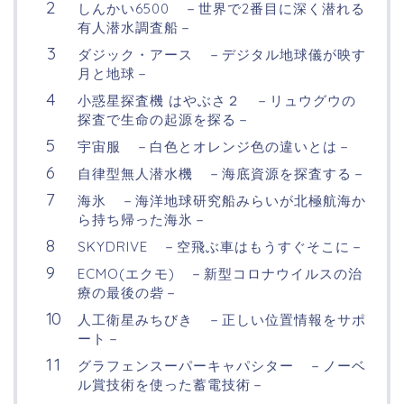
しんかい6500 －世界で2番目に深く潜れる
有人潜水調査船－
ダジック・アース －デジタル地球儀が映す
月と地球－
小惑星探査機 はやぶさ２ －リュウグウの
探査で生命の起源を探る－
宇宙服 －白色とオレンジ色の違いとは－
自律型無人潜水機 －海底資源を探査する－
海氷 －海洋地球研究船みらいが北極航海か
ら持ち帰った海氷－
SKYDRIVE －空飛ぶ車はもうすぐそこに－
ECMO(エクモ) －新型コロナウイルスの治
療の最後の砦－
人工衛星みちびき －正しい位置情報をサポ
ート－
グラフェンスーパーキャパシター －ノーベ
ル賞技術を使った蓄電技術－