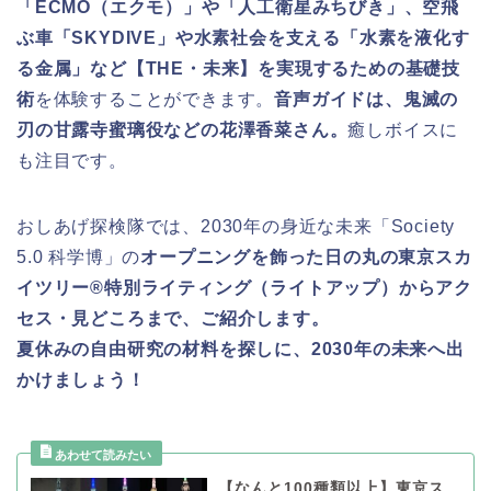
「ECMO（エクモ）」や「人工衛星みちびき」、空飛
ぶ車「SKYDIVE」や水素社会を支える「水素を液化す
る金属」など【THE・未来】を実現するための基礎技
術
を体験することができます。
音声ガイドは、鬼滅の
刃の甘露寺蜜璃役などの花澤香菜さん。
癒しボイスに
も注目です。
おしあげ探検隊では、2030年の身近な未来「Society
5.0 科学博」の
オープニングを飾った日の丸の東京スカ
イツリー®特別ライティング（ライトアップ）からアク
セス・見どころまで、ご紹介します。
夏休みの自由研究の材料を探しに、2030年の未来へ出
かけましょう！
【なんと100種類以上】東京ス