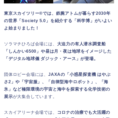
東京スカイツリー®では、鉄腕アトムが暮らす2030年
の世界「Society 5.0」を紹介する「科学博」がいよい
よ始まりました！
ソラマチひろば会場には、
大迫力の有人潜水調査船
「しんかい6500」や昼は月・夜は地球をイメージした
「デジタル地球儀 ダジック・アース」が登場。
団体ロビー会場には、
JAXAの「小惑星探査機 はやぶ
さ2」や「宇宙服」、「自律型海中ロボット」、「海
氷」など極限環境の宇宙と海中を探索する化学技術の
展示
が大集合しています。
スカイアリーナ会場では、
コロナの治療でも大活躍の